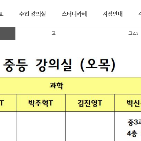
표
수업 강의실
스터디카페
지점안내
고1
고2,3